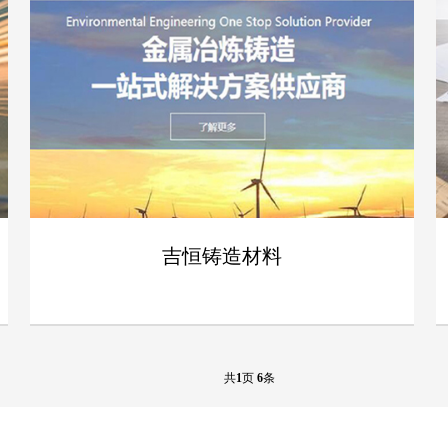
案例
吉恒铸造材料
- 吉恒铸造材料 -
共
1
页
6
条
案例